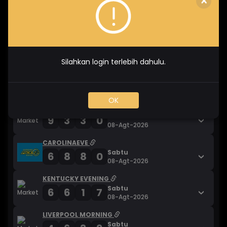
×
Sabtu
7
6
3
5
08-Agt-2026
OREGON12
Sabtu
3
7
8
7
08-Agt-2026
Silahkan login terlebih dahulu.
KOREA1130
Sabtu
1
0
2
8
08-Agt-2026
OK
SANMARINO MORNING
Sabtu
9
3
3
0
08-Agt-2026
CAROLINAEVE
Sabtu
6
8
8
0
08-Agt-2026
KENTUCKY EVENING
Sabtu
6
6
1
7
08-Agt-2026
LIVERPOOL MORNING
Sabtu