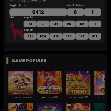
Minggu, 09/08/2026
Angka Main
Colok Bebas
An
6412
6
1
Shio
Top 2D
Sh
41
21
42
26
62
14
Top 3D
621
624
416
146
142
612
GAME POPULER
GATES OF OLYMPUS POP
BANG GACOR 1000
FORTUNE GARUDA 1000
MOCHI MANIA