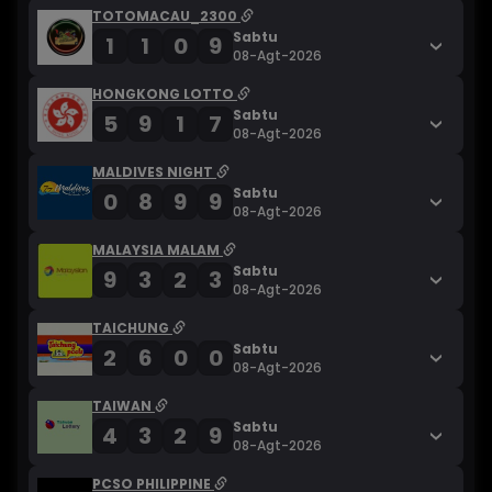
TOTOMACAU_2300
Sabtu
1
1
0
9
08-Agt-2026
HONGKONG LOTTO
Sabtu
5
9
1
7
08-Agt-2026
MALDIVES NIGHT
Sabtu
0
8
9
9
08-Agt-2026
MALAYSIA MALAM
Sabtu
9
3
2
3
08-Agt-2026
TAICHUNG
Sabtu
2
6
0
0
08-Agt-2026
TAIWAN
Sabtu
4
3
2
9
08-Agt-2026
PCSO PHILIPPINE