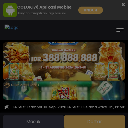
×
COLOK178 Aplikasi Mobile
UNDUH
Jangan tampilkan lagi hari ini
6 dari 14.59.59 sampai 30-Sep-2026 14.59.59. Selama waktu ini, PP Vir
Masuk
Daftar