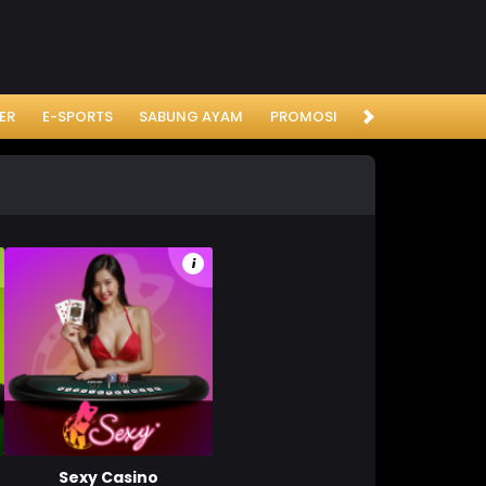
ER
E-SPORTS
SABUNG AYAM
PROMOSI
i
Sexy Casino