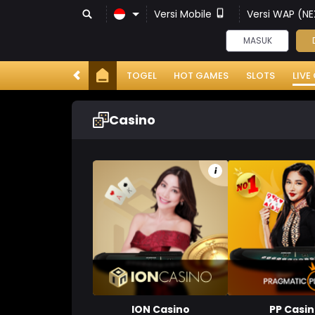
Versi Mobile
Versi WAP (N
MASUK
TOGEL
HOT GAMES
SLOTS
LIVE
Casino
i
ION Casino
PP Casi