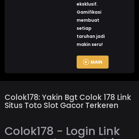
eksklusif.
Gamifikasi
membuat
setiap
taruhan jadi
makin seru!
MAIN
Colok178: Yakin Bgt Colok 178 Link
Situs Toto Slot Gacor Terkeren
Colok178 - Login Link