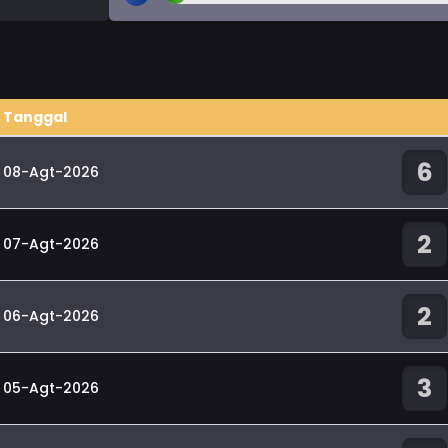
Tanggal
6
08-Agt-2026
2
07-Agt-2026
2
06-Agt-2026
3
05-Agt-2026