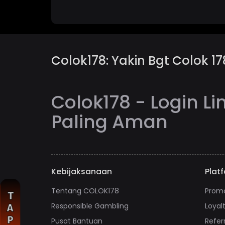
Colok178: Yakin Bgt Colok 17
Colok178 - Login Li
Paling Aman
Kebijaksanaan
Plat
Tentang COLOK178
Promo
Responsible Gambling
Loyal
Pusat Bantuan
Refer