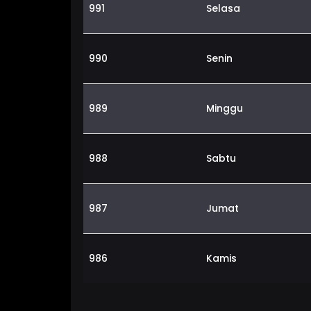
991
Selasa
990
Senin
989
Minggu
988
Sabtu
987
Jumat
986
Kamis