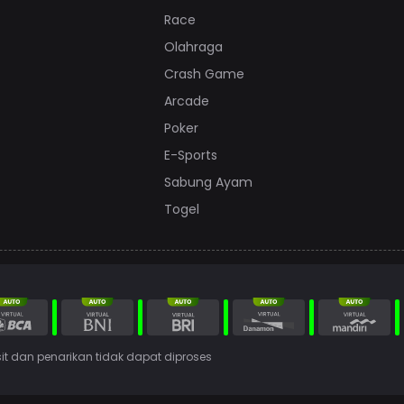
Race
Olahraga
Crash Game
Arcade
Poker
E-Sports
Sabung Ayam
Togel
t dan penarikan tidak dapat diproses