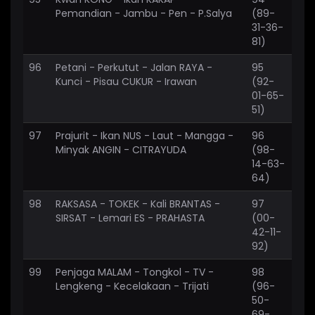
Pemandian - Jambu - Pen - P.Salya
(89-
31-36-
81)
96
Petani - Perkutut - Jalan RAYA -
95
Kunci - Pisau CUKUR - Irawan
(92-
01-65-
51)
97
Prajurit - Ikan NUS - Laut - Mangga -
96
Minyak ANGIN - CITRAYUDA
(98-
14-63-
64)
98
RAKSASA - TOKEK - Kali BRANTAS -
97
SIRSAT - Lemari ES - PRAHASTA
(00-
42-11-
92)
99
Penjaga MALAM - Tongkol - TV -
98
Lengkeng - Kecelakaan - Trijati
(96-
50-
69-