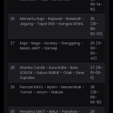
66-14-
16)
26
Menantu Raja - Rajawali - Baseball -
25
Jagung - Tapal GIGI - Kangsa DEWA
(35-
85-
82-03)
27
Raja - Naga - Hockey - Ganggang -
26 (31-
Mesin JAHIT - SamiAji
90-
80-
40)
28
Wanita Cantik - Kura KURA - Bola
27 (19-
SODOK - Sabun BUBUK - Otak - Dewi
61-06-
Supraba
11)
29
Pencari KAYU - Ayam - Menembak -
28
Tomat - Jarum - Nakula
(29-
68-
56-18)
30
Pendeta SAKTI - Belut - Panahan -
29