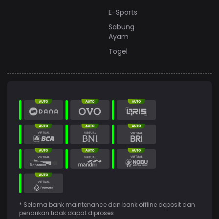
E-Sports
Sabung
Ayam
Togel
* Selama bank maintenance dan bank offline deposit dan
penarikan tidak dapat diproses