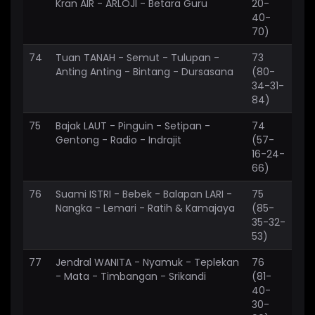
Kran AIR - ARLOJI - Betara Guru
20-
40-
70)
74
Tuan TANAH - Semut - Tulupan -
73
Anting Anting - Bintang - Dursasana
(80-
34-31-
84)
75
Bajak LAUT - Pinguin - Setipan -
74
Gentong - Radio - Indrajit
(57-
16-24-
66)
76
Suami ISTRI - Bebek - Balapan LARI -
75
Nangka - Lemari - Ratih & Kamajaya
(85-
35-32-
53)
77
Jendral WANITA - Nyamuk - Teplekan
76
- Mata - Timbangan - Srikandi
(81-
40-
30-