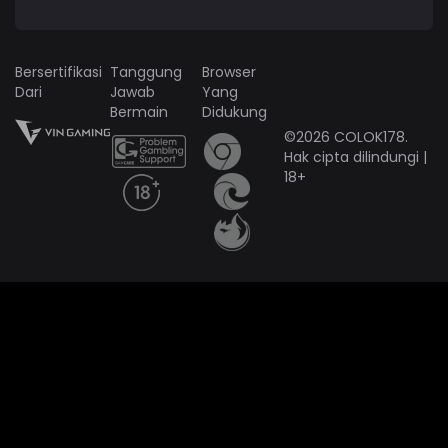
Bersertifikasi
Tanggung
Browser
Dari
Jawab
Yang
Bermain
Didukung
©2026 COLOK178.
Hak cipta dilindungi |
18+