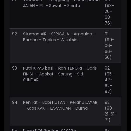
JALAN - PIL - Sawah - Shinta
(93-
26-
68-
76)
92
Siluman AIR - SERIGALA - Ambulan -
91
Bambu - Toples - Witaksini
(99-
06-
66-
56)
93
Putri KIPAS besi - Ikan TENGIRI - Garis
92
FINISH - Apokat - Sarung - Siti
(95-
SUNDARI
47-
62-
97)
94
Penjilat - Babi HUTAN - Perahu LAYAR
93
- Kaos KAKI - LAPANGAN - Durna
(90-
21-61-
71)
95
Kwan KONG - Ikan KAKAP -
94