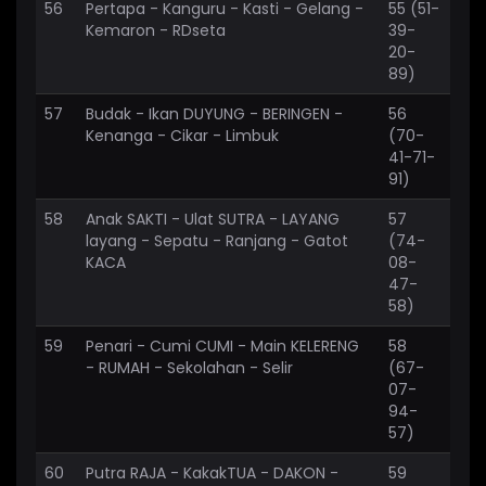
56
Pertapa - Kanguru - Kasti - Gelang -
55 (51-
Kemaron - RDseta
39-
20-
89)
57
Budak - Ikan DUYUNG - BERINGEN -
56
Kenanga - Cikar - Limbuk
(70-
41-71-
91)
58
Anak SAKTI - Ulat SUTRA - LAYANG
57
layang - Sepatu - Ranjang - Gatot
(74-
KACA
08-
47-
58)
59
Penari - Cumi CUMI - Main KELERENG
58
- RUMAH - Sekolahan - Selir
(67-
07-
94-
57)
60
Putra RAJA - KakakTUA - DAKON -
59