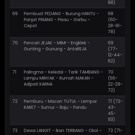
88)
69
Pembuat PEDANG - Burung HANTU -
68
Panjat PINANG - Pisau - Garbu -
(60-
Cepot
28-91-
78)
70
Pencari JEJAK - MIMI - Engklek -
69
Gunting - Gunung - AntaREJA
(77-
12-44-
62)
71
Palingma - Keledai - Tarik TAMBANG -
70
Lampu MINYAK - Rumah MAKAN -
(56-
Adipati KARNA
22-29-
72)
72
Pemburu - Macan TUTUL - Lempar
71 (72-
KARET - Sumur - Baju - Pandu
43-
45-
93)
73
Dewa LANGIT - Ikan TERBANG - Okol -
72 (71-