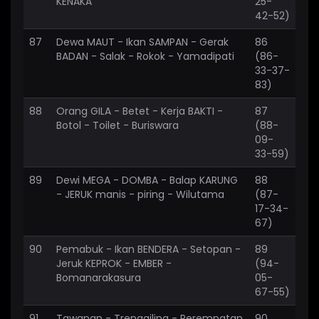
KENAKA
25-
42-52)
87
Dewa MAUT - Ikan SAMPAN - Gerak
86
BADAN - Salak - Rokok - Yamadipati
(86-
33-37-
83)
88
Orang GILA - Betet - Kerja BAKTI -
87
Botol - Toilet - Buriswara
(88-
09-
33-59)
89
Dewi MEGA - DOMBA - Balap KARUNG
88
- JERUK manis - piring - Wilutama
(87-
17-34-
67)
90
Pemabuk - Ikan BENDERA - Setopan -
89
Jeruk KEPROK - EMBER -
(94-
Bomanarakasura
05-
67-55)
91
Tawanan - Trenggiling - Perempatan
90