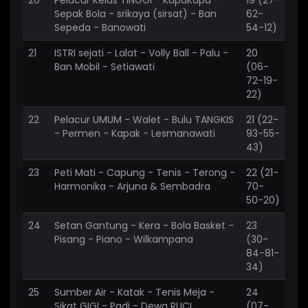
20
Pelacur Kelas TINGGI - KupuKupu -
19 (27-
Sepak Bola - srikaya (sirsat) - Ban
62-
Sepeda - Banowati
54-12)
21
ISTRI sejati - Lalat - Volly Ball - Palu -
20
Ban Mobil - Setiawati
(06-
72-19-
22)
22
Pelacur UMUM - Walet - Bulu TANGKIS
21 (22-
- Permen - Kapak - Lesmanawati
93-55-
43)
23
Peti Mati - Capung - Tenis - Terong -
22 (21-
Harmonika - Arjuna & Sembadra
70-
50-20)
24
Setan Gantung - Kera - Bola Basket -
23
Pisang - Piano - Wilkampana
(30-
84-81-
34)
25
Sumber Air - Katak - Tenis Meja -
24
Sikat GIGI - Padi - Dewa RUCI
(07-