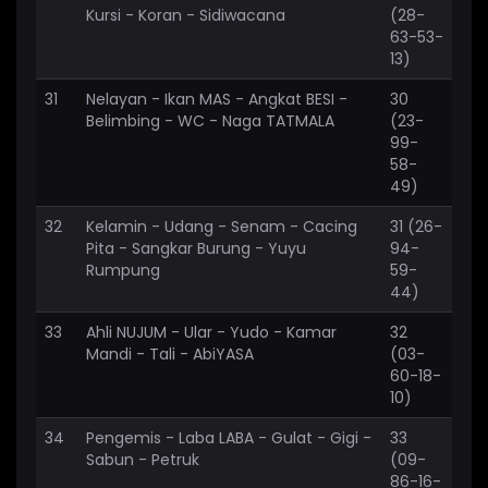
Kursi - Koran - Sidiwacana
(28-
63-53-
13)
31
Nelayan - Ikan MAS - Angkat BESI -
30
Belimbing - WC - Naga TATMALA
(23-
99-
58-
49)
32
Kelamin - Udang - Senam - Cacing
31 (26-
Pita - Sangkar Burung - Yuyu
94-
Rumpung
59-
44)
33
Ahli NUJUM - Ular - Yudo - Kamar
32
Mandi - Tali - AbiYASA
(03-
60-18-
10)
34
Pengemis - Laba LABA - Gulat - Gigi -
33
Sabun - Petruk
(09-
86-16-