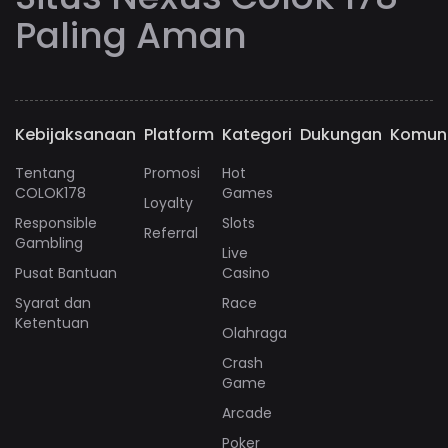
Paling Aman
Kebijaksanaan
Platform
Kategori
Dukungan
Komun
Tentang
Promosi
Hot
COLOK178
Games
Loyalty
Responsible
Slots
Referral
Gambling
Live
Pusat Bantuan
Casino
Syarat dan
Race
Ketentuan
Olahraga
Crash
Game
Arcade
Poker