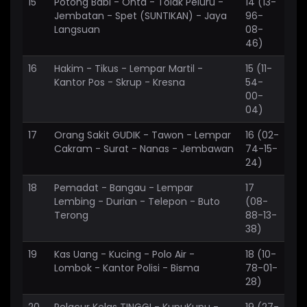
15
Potong Babi - Onta - Tolak Peluru -
14 (13-
Jembatan - Spet (SUNTIKAN) - Jaya
96-
Langsuan
08-
46)
16
Hakim - Tikus - Lempar Martil -
15 (11-
Kantor Pos - Skrup - Kresna
54-
00-
04)
17
Orang Sakit GUDIK - Tawon - Lempar
16 (02-
Cakram - Surat - Nanas - Jembawan
74-15-
24)
18
Pemadat - Bangau - Lempar
17
Lembing - Durian - Telepon - Buto
(08-
Terong
88-13-
38)
19
Kas Uang - Kucing - Polo Air -
18 (10-
Lombok - Kantor Polisi - Bisma
78-01-
28)