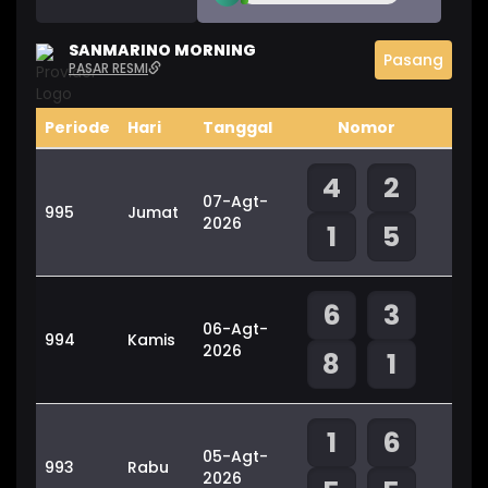
SANMARINO MORNING
Pasang
PASAR RESMI
Periode
Hari
Tanggal
Nomor
4
2
07-Agt-
995
Jumat
2026
1
5
6
3
06-Agt-
994
Kamis
2026
8
1
1
6
05-Agt-
993
Rabu
2026