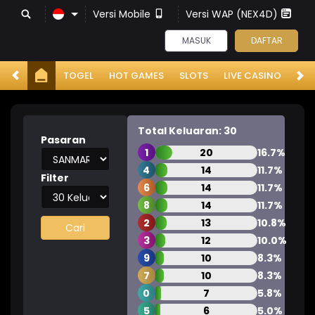
Versi Mobile
Versi WAP (NEX4D)
MASUK
DAFTAR
TOGEL
HOT GAMES
SLOTS
LIVE CASINO
RA
Total Keluaran: 30
Pasaran
1
20
16.7%
4
14
11.7%
Filter
6
14
11.7%
8
14
11.7%
2
13
10.8%
Cari
3
12
10.0%
9
10
8.3%
7
10
8.3%
0
7
5.8%
5
6
5.0%