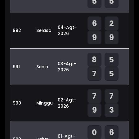
5
5
6
2
04-Agt-
992
Selasa
2026
9
9
8
5
03-Agt-
991
Senin
2026
7
5
7
7
02-Agt-
990
Minggu
2026
9
3
0
6
01-Agt-