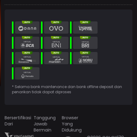
* Selama bank maintenance dan bank offline deposit dan
penarikan tidak dapat diproses
Bersertifikasi
Tanggung
Browser
Dari
Jawab
Yang
Bermain
Didukung