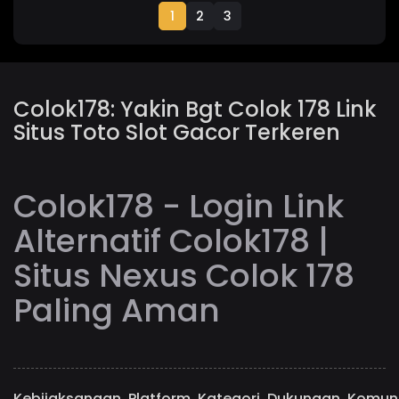
1
2
3
Colok178: Yakin Bgt Colok 178 Link
Situs Toto Slot Gacor Terkeren
Colok178 - Login Link
Alternatif Colok178 |
Situs Nexus Colok 178
Paling Aman
Kebijaksanaan
Platform
Kategori
Dukungan
Komun