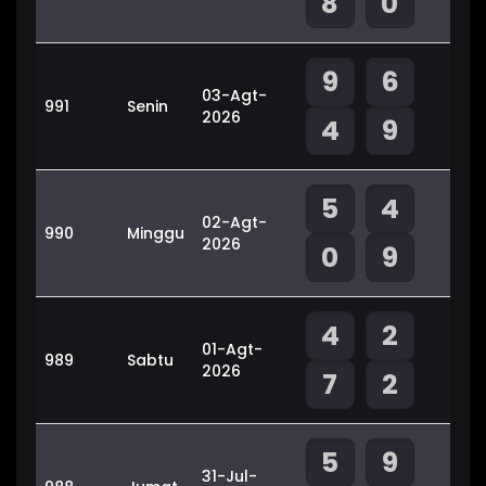
8
0
9
6
03-Agt-
991
Senin
2026
4
9
5
4
02-Agt-
990
Minggu
2026
0
9
4
2
01-Agt-
989
Sabtu
2026
7
2
5
9
31-Jul-